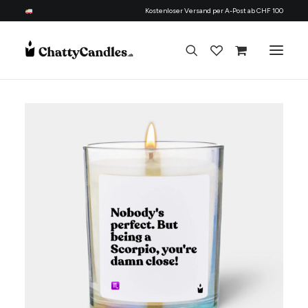
Kostenloser Versand per A-Post ab CHF 100
Alle Kerzen
Nach Anlass
Geschenk für
Candle Refill Kit - 330 ml - Woody
Thema
+
HINZUFÜGEN
Nachfüllset
CHF
22.90
Über uns
Kontakt
Deutsch