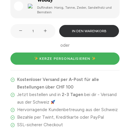
Woody
Duftnoten: Honig, Tanne, Zeder, Sandelholz und
Bernstein
Nobody's
IN DEN WARENKORB
perfect.
But
oder
being
a
 KERZE PERSONALISIEREN 
Scorpio,
you're
Kostenloser Versand per A-Post für alle
damn
Bestellungen über CHF 100
close!
Jetzt bestellen und in
2-3 Tagen
bei dir - Versand
Menge
aus der Schweiz
Hervorragende Kundenbetreuung aus der Schweiz
Bezahle per Twint, Kreditkarte oder PayPal
SSL-sicherer Checkout