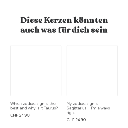
Diese Kerzen könnten
auch was für dich sein
Which zodiac sign is the
My zodiac sign is
We
best and why is it Taurus?
Sagittarius – I’m always
da
right!
es
CHF
24.90
CHF
24.90
CH