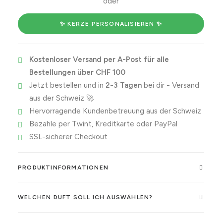
oder
being
a
✨ KERZE PERSONALISIEREN ✨
Libra,
you're
Kostenloser Versand per A-Post für alle
damn
Bestellungen über CHF 100
close!
Jetzt bestellen und in
2-3 Tagen
bei dir - Versand
Menge
aus der Schweiz 🚀
Hervorragende Kundenbetreuung aus der Schweiz
Bezahle per Twint, Kreditkarte oder PayPal
SSL-sicherer Checkout
PRODUKTINFORMATIONEN
WELCHEN DUFT SOLL ICH AUSWÄHLEN?