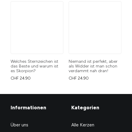
Welches Sternzeichen ist
Niemand ist perfekt, aber
We
das Beste und warum ist
als Widder ist man schon
da
es Skorpion?
verdammt nah dran!
es
CHF
24.90
CHF
24.90
CH
Informationen
Kategorien
Über uns
Alle Kerzen