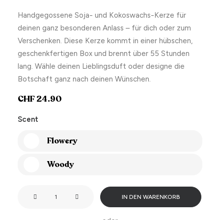
Handgegossene Soja- und Kokoswachs-Kerze für
deinen ganz besonderen Anlass – für dich oder zum
Verschenken. Diese Kerze kommt in einer hübschen,
geschenkfertigen Box und brennt über 55 Stunden
lang. Wähle deinen Lieblingsduft oder designe die
Botschaft ganz nach deinen Wünschen.
CHF
24.90
Scent
Flowery
Woody
Nobody's
IN DEN WARENKORB
perfect.
But