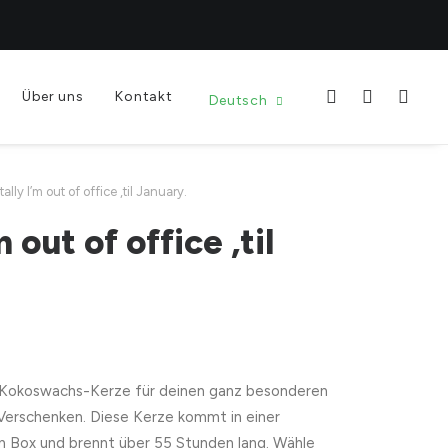
Über uns
Kontakt
Deutsch
ally I’m out of office ‚til January.
 out of office ‚til
Kokoswachs-Kerze für deinen ganz besonderen
 Verschenken. Diese Kerze kommt in einer
n Box und brennt über 55 Stunden lang. Wähle