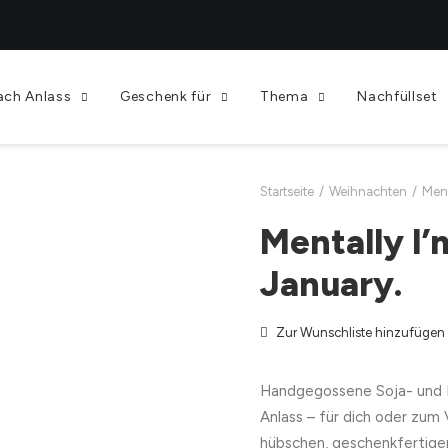
ach Anlass
Geschenk für
Thema
Nachfüllset
Startseite
Weihnachten
Ment
Mentally I’m
January.
Zur Wunschliste hinzufügen
Handgegossene Soja- und 
Anlass – für dich oder zum
hübschen, geschenkfertige