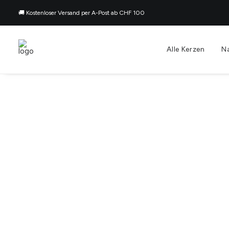
🚚 Kostenloser Versand per A-Post ab CHF 100
Alle Kerzen
N