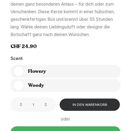
deinen ganz besonderen Anlass – für dich oder zum
Verschenken. Diese Kerze kommt in einer hübschen,
geschenkfertigen Box und brennt über 55 Stunden
lang. Wähle deinen Lieblingsduft oder designe die
Botschaft ganz nach deinen Wünschen.
CHF
24.90
Scent
Flowery
Woody
Lit
IN DEN WARENKORB
like
my
oder
weekend