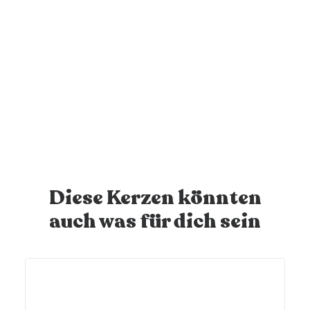
Deine Kerze wird verschickt
Nach Bestelleingang wird deine personalisierte Kerze
innert 1-2 Werktagen versendet - juhuu!
Diese Kerzen könnten
auch was für dich sein