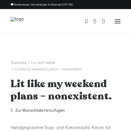
🚚 Kostenloser Versand per A-Post ab CHF 100
Alle Kerzen
Nach Anlass
Startseite
Für dich selbst
Lit like my weekend plans – nonexistent.
Geschenk für
Lit like my weekend
Thema
Nachfüllset
plans – nonexistent.
Über uns
Zur Wunschliste hinzufügen
Kontakt
Deutsch
Handgegossene Soja- und Kokoswachs-Kerze für