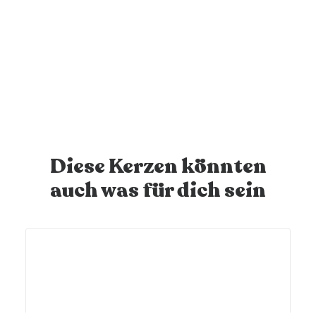
Deine Kerze wird verschickt
Nach Bestelleingang wird deine personalisierte Kerze
innert 1-2 Werktagen versendet - juhuu!
Diese Kerzen könnten
auch was für dich sein