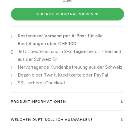
oder
you
need
✨ KERZE PERSONALISIEREN ✨
to
calm
Kostenloser Versand per A-Post für alle
the
Bestellungen über CHF 100
f*ck
Jetzt bestellen und in
2-3 Tagen
bei dir - Versand
down!
aus der Schweiz 🚀
Menge
Hervorragende Kundenbetreuung aus der Schweiz
Bezahle per Twint, Kreditkarte oder PayPal
SSL-sicherer Checkout
PRODUKTINFORMATIONEN
WELCHEN DUFT SOLL ICH AUSWÄHLEN?