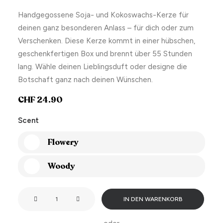
Handgegossene Soja- und Kokoswachs-Kerze für
deinen ganz besonderen Anlass – für dich oder zum
Verschenken. Diese Kerze kommt in einer hübschen,
geschenkfertigen Box und brennt über 55 Stunden
lang. Wähle deinen Lieblingsduft oder designe die
Botschaft ganz nach deinen Wünschen.
CHF
24.90
Scent
Flowery
Woody
Light
IN DEN WARENKORB
me
when