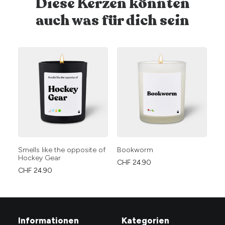
Diese Kerzen könnten
auch was für dich sein
Smells like the opposite of
Bookworm
I 
Hockey Gear
ad
CHF
24.90
CHF
24.90
CH
Informationen
Kategorien