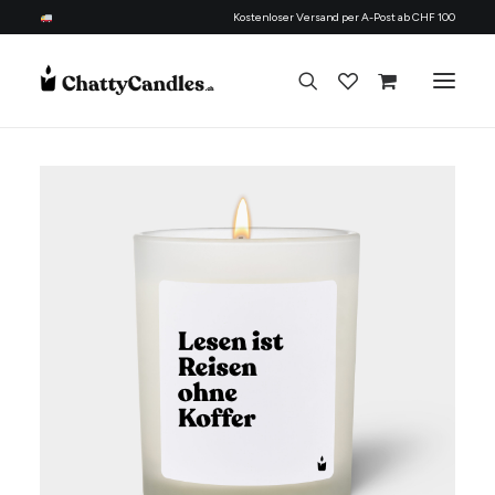
Kostenloser Versand per A-Post ab CHF 100
Alle Kerzen
Nach Anlass
Geschenk für
Candle Refill Kit - 330 ml - Flowery
Thema
+
HINZUFÜGEN
Nachfüllset
CHF
22.90
Über uns
Kontakt
Deutsch