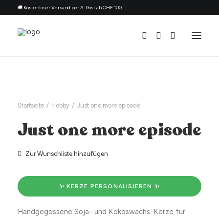
🚚 Kostenloser Versand per A-Post ab CHF 100
Alle Kerzen
Nach Anlass
Startseite
Hobby
Just one more episode
Geschenk für
Just one more episode
Thema
Nachfüllset
Zur Wunschliste hinzufügen
Über uns
Kontakt
✨ KERZE PERSONALISIEREN ✨
Deutsch
Handgegossene Soja- und Kokoswachs-Kerze für