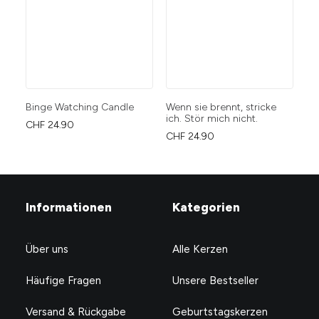
Binge Watching Candle
Wenn sie brennt, stricke
Bo
ich. Stör mich nicht.
CHF
24.90
CH
CHF
24.90
Informationen
Kategorien
Über uns
Alle Kerzen
Häufige Fragen
Unsere Bestseller
Versand & Rückgabe
Geburtstagskerzen