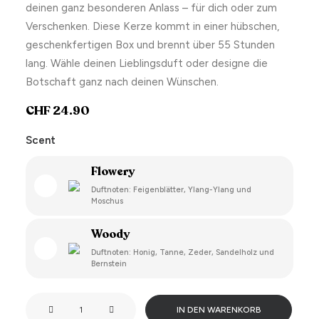
deinen ganz besonderen Anlass – für dich oder zum
Verschenken. Diese Kerze kommt in einer hübschen,
geschenkfertigen Box und brennt über 55 Stunden
lang. Wähle deinen Lieblingsduft oder designe die
Botschaft ganz nach deinen Wünschen.
CHF
24.90
Scent
Flowery
Duftnoten: Feigenblätter, Ylang-Ylang und
Moschus
Woody
Duftnoten: Honig, Tanne, Zeder, Sandelholz und
Bernstein
Just
IN DEN WARENKORB