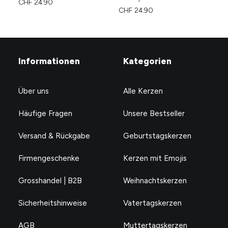
CHF
24.90
CHF
24.90
CH
Informationen
Kategorien
Über uns
Alle Kerzen
Häufige Fragen
Unsere Bestseller
Versand & Rückgabe
Geburtstagskerzen
Firmengeschenke
Kerzen mit Emojis
Grosshandel | B2B
Weihnachtskerzen
Sicherheitshinweise
Vatertagskerzen
AGB
Muttertagskerzen