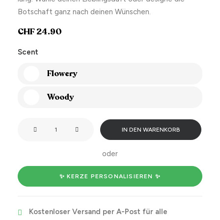
Botschaft ganz nach deinen Wünschen.
CHF
24.90
Scent
Flowery
Woody
ich
IN DEN WARENKORB
cha
di
oder
nöd
vergässe!
✨ KERZE PERSONALISIEREN ✨
Menge
Kostenloser Versand per A-Post für alle