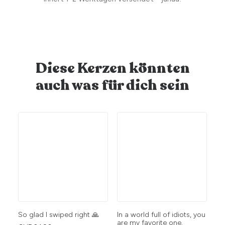
Diese Kerzen könnten
auch was für dich sein
So glad I swiped right 🙏
In a world full of idiots, you
Sm
are my favorite one.
ma