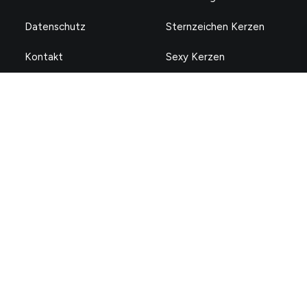
Datenschutz
Sternzeichen Kerzen
Kontakt
Sexy Kerzen
Impressum
Motivationskerzen
Zahlungsmethoden
Folge uns
©2024 ChattyCandles. Alle Rechte vorbehalten