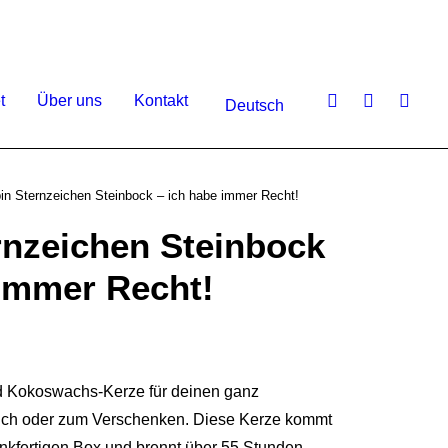
t
Über uns
Kontakt
Deutsch
bin Sternzeichen Steinbock – ich habe immer Recht!
ernzeichen Steinbock
 immer Recht!
 Kokoswachs-Kerze für deinen ganz
dich oder zum Verschenken. Diese Kerze kommt
nkfertigen Box und brennt über 55 Stunden