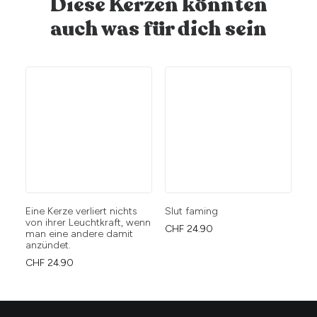
Diese Kerzen könnten
auch was für dich sein
Eine Kerze verliert nichts
Slut faming
Ho
von ihrer Leuchtkraft, wenn
do 
CHF
24.90
man eine andere damit
CH
anzündet.
CHF
24.90