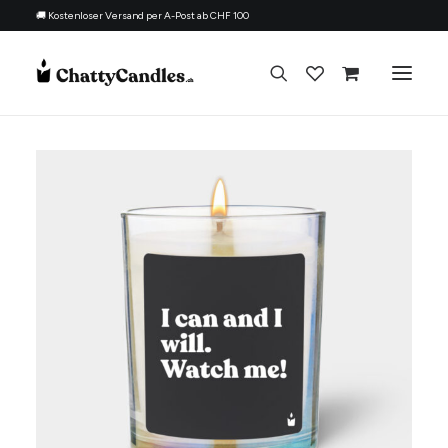
🚚 Kostenloser Versand per A-Post ab CHF 100
Alle Kerzen
Nach Anlass
Geschenk für
Thema
Nachfüllset
Über uns
Kontakt
Deutsch