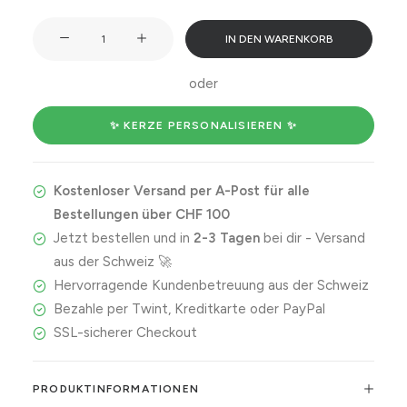
I
IN DEN WARENKORB
can
and
oder
I
will.
✨ KERZE PERSONALISIEREN ✨
Watch
me!
Kostenloser Versand per A-Post für alle
Menge
Bestellungen über CHF 100
Jetzt bestellen und in
2-3 Tagen
bei dir - Versand
aus der Schweiz 🚀
Hervorragende Kundenbetreuung aus der Schweiz
Bezahle per Twint, Kreditkarte oder PayPal
SSL-sicherer Checkout
PRODUKTINFORMATIONEN