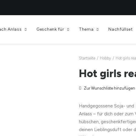
ach Anlass
Geschenk für
Thema
Nachfüllset
Startseite
Hobby
Hot girls r
Hot girls r
Zur Wunschliste hinzufügen
Handgegossene Soja- und 
Anlass – für dich oder zum
hübschen, geschenkfertige
deinen Lieblingsduft oder 