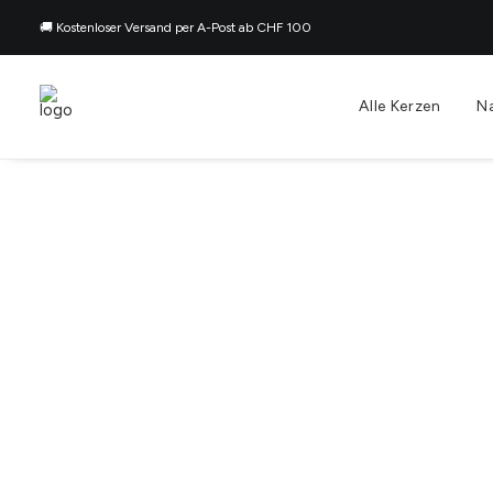
🚚 Kostenloser Versand per A-Post ab CHF 100
Alle Kerzen
N