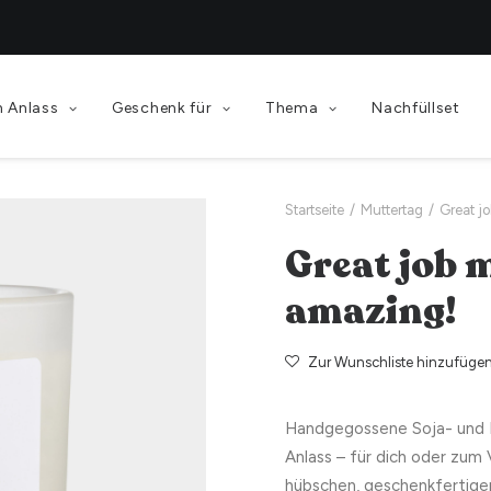
 Anlass
Geschenk für
Thema
Nachfüllset
Startseite
Muttertag
Great j
Great job 
amazing!
Zur Wunschliste hinzufüge
Handgegossene Soja- und 
Anlass – für dich oder zum
hübschen, geschenkfertige