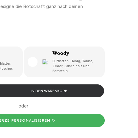
designe die Botschaft ganz nach deinen
Woody
Duftnoten: Honig, Tanne,
lätter,
Zeder, Sandelholz und
Moschus
Bernstein
IN DEN WARENKORB
oder
ERZE PERSONALISIEREN ✨