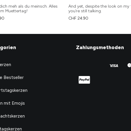
 dich meh als du meinsch. Alles
And yet, despite the look on my 
um Muettertag!
you’re still talking.
90
CHF
24.90
gorien
Zahlungsmethoden
Kerzen
e Bestseller
tstagskerzen
n mit Emojis
achtskerzen
tagskerzen