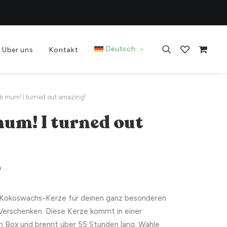
Deutsch
Über uns
Kontakt
ob mum! I turned out amazing!
mum! I turned out
n
Kokoswachs-Kerze für deinen ganz besonderen
 Verschenken. Diese Kerze kommt in einer
n Box und brennt über 55 Stunden lang. Wähle