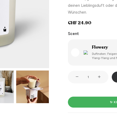
deinen Lieblingsduft oder 
Wünschen.
CHF
24.90
Scent
Flowery
Duftnoten: Feigenb
Ylang-Ylang und 
Great
job
mum!
I
turned
✨ K
out
amazing!