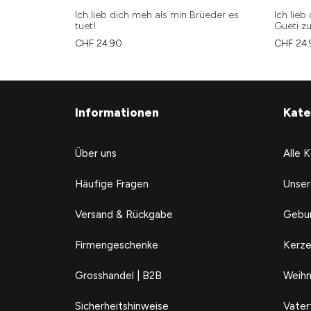
Ich lieb dich meh als min Brüeder es
Ich lieb
tuet!
Gueti z
CHF
24.90
CHF
24.
Informationen
Kate
Über uns
Alle 
Häufige Fragen
Unser
Versand & Rückgabe
Gebur
Firmengeschenke
Kerze
Grosshandel | B2B
Weihn
Sicherheitshinweise
Vater