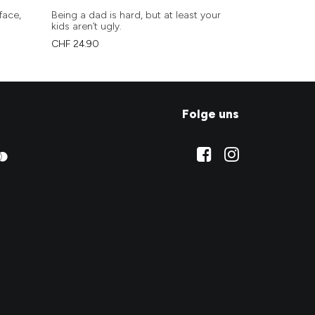
face,
Being a dad is hard, but at least your
Future Milf
kids aren’t ugly.
CHF
24.90
CHF
24.90
Folge uns