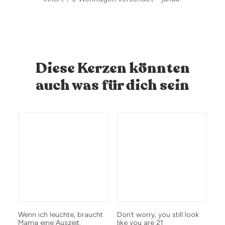
Diese Kerzen könnten
auch was für dich sein
Wenn ich leuchte, braucht
Don’t worry, you still look
Mi
Mama eine Auszeit.
like you are 21
di