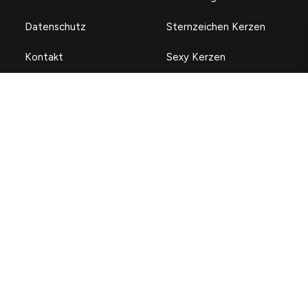
Datenschutz
Sternzeichen Kerzen
Kontakt
Sexy Kerzen
Impressum
Motivationskerzen
Zahlungsmethoden
Folge uns
©2024 ChattyCandles. Alle Rechte vorbehalten