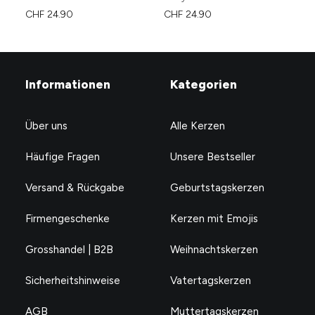
CHF
24.90
CHF
24.90
CH
Informationen
Kategorien
Über uns
Alle Kerzen
Häufige Fragen
Unsere Bestseller
Versand & Rückgabe
Geburtstagskerzen
Firmengeschenke
Kerzen mit Emojis
Grosshandel | B2B
Weihnachtskerzen
Sicherheitshinweise
Vatertagskerzen
AGB
Muttertagskerzen