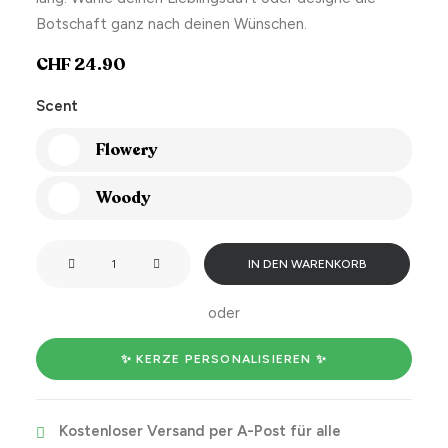
Botschaft ganz nach deinen Wünschen.
CHF
24.90
Scent
Flowery
Woody
Fifty
IN DEN WARENKORB
&
fucking
oder
fabulous
🎉
✨ KERZE PERSONALISIEREN ✨
Menge
Kostenloser Versand per A-Post für alle