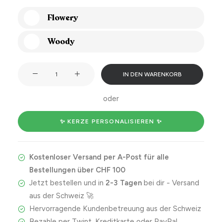
Flowery
Woody
Danke
IN DEN WARENKORB
für
alles,
oder
Papa!
Menge
✨ KERZE PERSONALISIEREN ✨
Kostenloser Versand per A-Post für alle
Bestellungen über CHF 100
Jetzt bestellen und in
2-3 Tagen
bei dir - Versand
aus der Schweiz 🚀
Hervorragende Kundenbetreuung aus der Schweiz
Bezahle per Twint, Kreditkarte oder PayPal