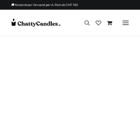
🚚 Kostenloser Versand per A-Post ab CHF 100
Alle Kerzen
Nach Anlass
Geschenk für
Thema
Nachfüllset
Über uns
Kontakt
Deutsch