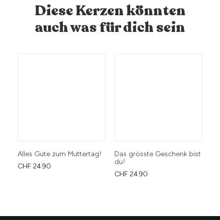
Diese Kerzen könnten
auch was für dich sein
Alles Gute zum Muttertag!
Das grösste Geschenk bist
So
du!
br
CHF
24.90
CHF
24.90
CH