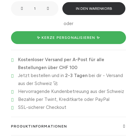
Congrats
IN DEN WARENKORB
on
your
oder
shiny
new
✨ KERZE PERSONALISIEREN ✨
job
👏
Kostenloser Versand per A-Post für alle
Menge
Bestellungen über CHF 100
Jetzt bestellen und in
2-3 Tagen
bei dir - Versand
aus der Schweiz 🚀
Hervorragende Kundenbetreuung aus der Schweiz
Bezahle per Twint, Kreditkarte oder PayPal
SSL-sicherer Checkout
PRODUKTINFORMATIONEN