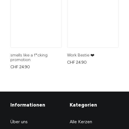
smells like a f*cking
Work Bestie ❤️
Ca
promotion
Sm
CHF
24.90
exi
CHF
24.90
CH
Informationen
Kategorien
Über uns
Alle Kerzen