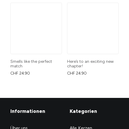
Smells like the perfect
Here’s to an exciting new
Ri
match
chapter!
Ho
CHF
24.90
CHF
24.90
CH
Informationen
Kategorien
Über uns
Alle Kerzen