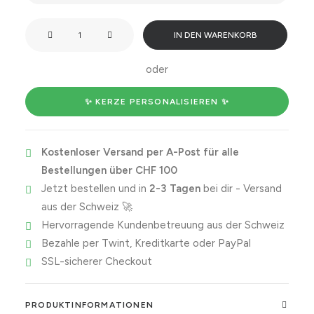
Cheers
IN DEN WARENKORB
to
a
oder
lifetime
of
✨ KERZE PERSONALISIEREN ✨
annoying
each
Kostenloser Versand per A-Post für alle
other.
Bestellungen über CHF 100
Menge
Jetzt bestellen und in
2-3 Tagen
bei dir - Versand
aus der Schweiz 🚀
Hervorragende Kundenbetreuung aus der Schweiz
Bezahle per Twint, Kreditkarte oder PayPal
SSL-sicherer Checkout
PRODUKTINFORMATIONEN