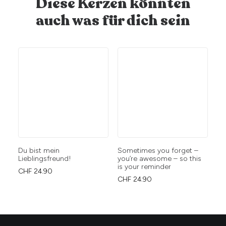
Diese Kerzen könnten
auch was für dich sein
Du bist mein
Sometimes you forget –
Ca
Lieblingsfreund!
you’re awesome – so this
Sm
is your reminder
exi
CHF
24.90
CHF
24.90
CH