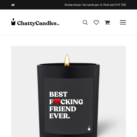
Kostenloser Versand per A-Post ab CHF 100
Alle Kerzen
Nach Anlass
Geschenk für
Candle Refill Kit - 330 ml - Flowery
Thema
+
HINZUFÜGEN
Nachfüllset
CHF
22.90
Über uns
Kontakt
Deutsch