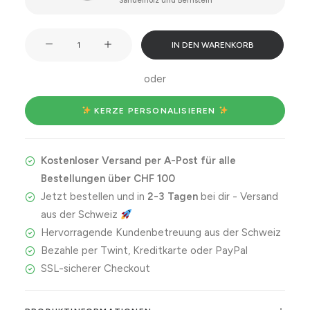
Sandelholz und Bernstein
Be
IN DEN WARENKORB
your
own
oder
daddy.
Make
 KERZE PERSONALISIEREN 
your
own
Kostenloser Versand per A-Post für alle
sugar.
Bestellungen über CHF 100
Menge
Jetzt bestellen und in
2-3 Tagen
bei dir - Versand
aus der Schweiz
Hervorragende Kundenbetreuung aus der Schweiz
Bezahle per Twint, Kreditkarte oder PayPal
SSL-sicherer Checkout