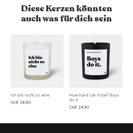
Diese Kerzen könnten
auch was für dich sein
Ich bin nicht so eine
How hard can it be? Boys
WI
do it.
CHF
24.90
CH
CHF
24.90