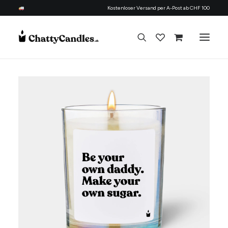
Kostenloser Versand per A-Post ab CHF 100
Alle Kerzen
Nach Anlass
Geschenk für
Candle Refill Kit - 330 ml - Flowery
Thema
+
HINZUFÜGEN
Nachfüllset
CHF
22.90
Über uns
Kontakt
Deutsch