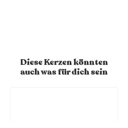
Deine Kerze wird verschickt
Nach Bestelleingang wird deine personalisierte Kerze
innert 1-2 Werktagen versendet - juhuu!
Diese Kerzen könnten
auch was für dich sein