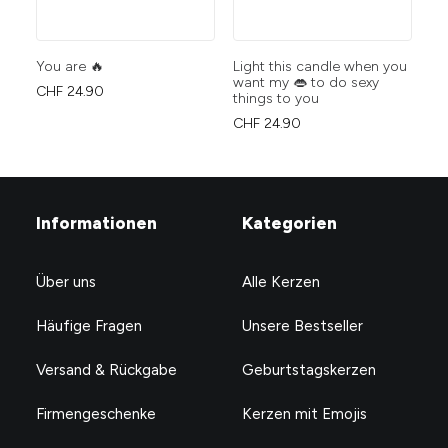
You are 🔥
Light this candle when you
Ma
want my 👄 to do sexy
CHF
24.90
CH
things to you
CHF
24.90
Informationen
Kategorien
Über uns
Alle Kerzen
Häufige Fragen
Unsere Bestseller
Versand & Rückgabe
Geburtstagskerzen
Firmengeschenke
Kerzen mit Emojis