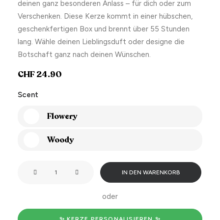
deinen ganz besonderen Anlass – für dich oder zum
Verschenken. Diese Kerze kommt in einer hübschen,
geschenkfertigen Box und brennt über 55 Stunden
lang. Wähle deinen Lieblingsduft oder designe die
Botschaft ganz nach deinen Wünschen.
CHF
24.90
Scent
Flowery
Woody
A
IN DEN WARENKORB
candle
is
oder
like
an
✨ KERZE PERSONALISIEREN ✨